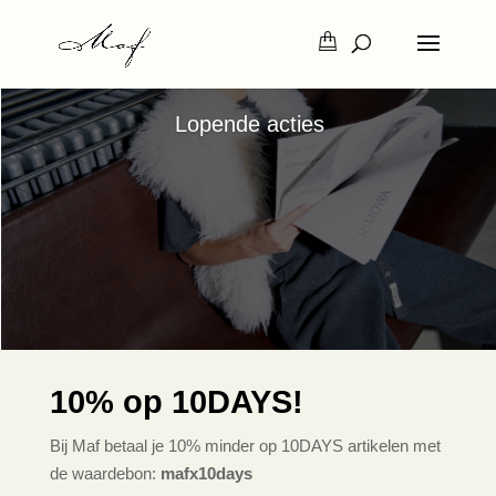
Lopende acties
10%
op
10DAYS!
Bij Maf betaal je 10% minder op 10DAYS artikelen met
de waardebon:
mafx10days