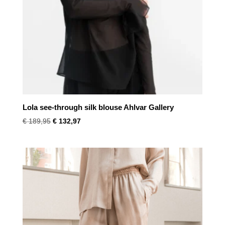
Lola see-through silk blouse Ahlvar Gallery
Oorspronkelijke
Huidige
€
189,95
€
132,97
prijs
prijs
was:
is:
€ 189,95.
€ 132,97.