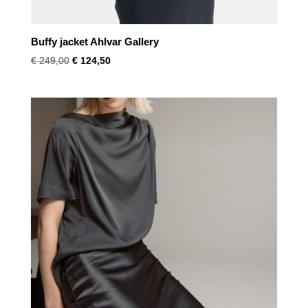
Buffy jacket Ahlvar Gallery
Oorspronkelijke
Huidige
€
249,00
€
124,50
prijs
prijs
was:
is:
€ 249,00.
€ 124,50.