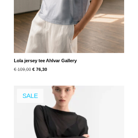
Lola jersey tee Ahlvar Gallery
Oorspronkelijke
Huidige
€
109,00
€
76,30
prijs
prijs
was:
is:
€ 109,00.
€ 76,30.
SALE