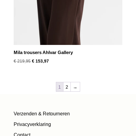
Mila trousers Ahlvar Gallery
Oorspronkelijke
Huidige
€
219,95
€
153,97
prijs
prijs
was:
is:
€ 219,95.
€ 153,97.
1
2
→
Verzenden & Retourneren
Privacyverklaring
Contact