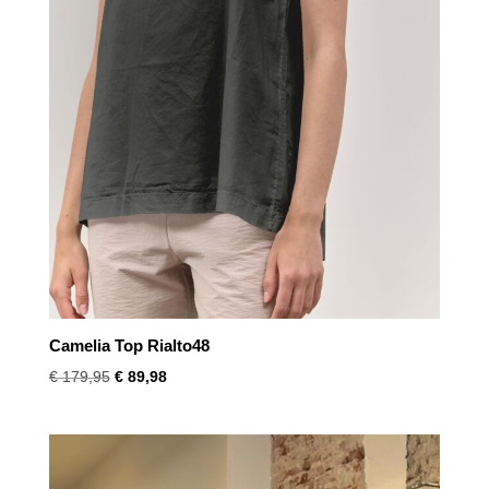
Camelia Top Rialto48
Oorspronkelijke
Huidige
€
179,95
€
89,98
prijs
prijs
was:
is:
€ 179,95.
€ 89,98.