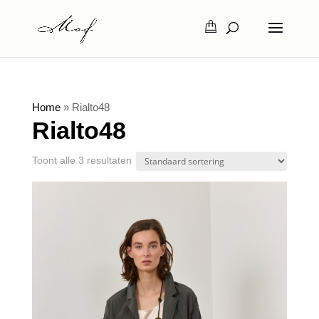
Home
»
Rialto48
Rialto48
Toont alle 3 resultaten