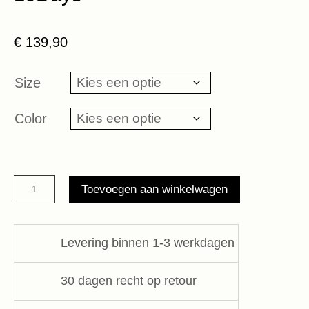
€
139,90
Size
Color
Baseball
Toevoegen aan winkelwagen
sweater
yin
yang
Levering binnen 1-3 werkdagen
10Days
aantal
30 dagen recht op retour