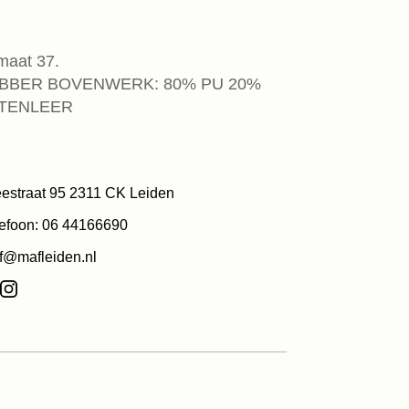
maat 37.
UBBER BOVENWERK: 80% PU 20%
ITENLEER
estraat 95 2311 CK Leiden
efoon: 06 44166690
f@mafleiden.nl