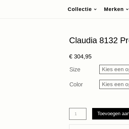
Collectie
Merken
Claudia 8132 P
€
304,95
Size
Color
Claudia
Toevoegen aa
8132
Premiata