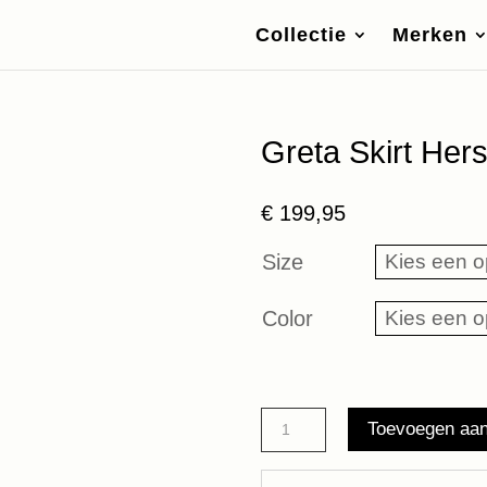
Collectie
Merken
Greta Skirt Her
€
199,95
Size
Color
Greta
Toevoegen aa
Skirt
Herskind