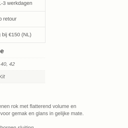
1-3 werkdagen
p retour
 bij €150 (NL)
ie
 40, 42
Kit
enen rok met flatterend volume en
 voor gemak en glans in gelijke mate.
borgen sluiting