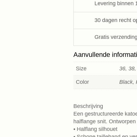
Levering binnen 
aantal
30 dagen recht o
Gratis verzending
Aanvullende informat
Size
36, 38,
Color
Black, 
Beschrijving
Een gestructureerde kato
halflange snit. Ontworpen
• Halflang silhouet
• Schone tailleband en ver