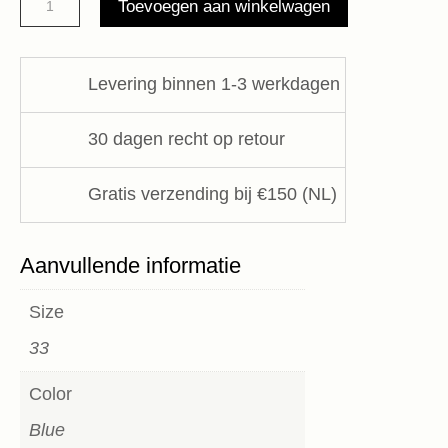
Toevoegen aan winkelwagen
Jeans
Le
temps
Levering binnen 1-3 werkdagen
des
Cerises
30 dagen recht op retour
aantal
Gratis verzending bij €150 (NL)
Aanvullende informatie
Size
33
Color
Blue