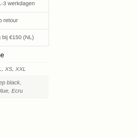
1-3 werkdagen
p retour
 bij €150 (NL)
ie
XL, XS, XXL
ep black,
lue, Ecru