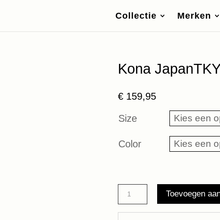
Collectie
Merken
Kona JapanTK
€
159,95
Size
Color
Kona
Toevoegen aa
JapanTKY
aantal