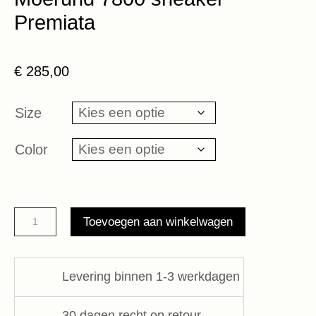
Premiata
€
285,00
Size
Color
Moerund
Toevoegen aan winkelwagen
7800
sneaker
Premiata
Levering binnen 1-3 werkdagen
aantal
30 dagen recht op retour