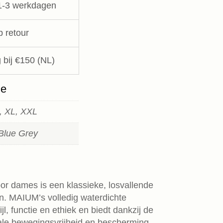
1-3 werkdagen
p retour
 bij €150 (NL)
ie
S, XL, XXL
 Blue Grey
or dames is een klassieke, losvallende
. MAIUM’s volledig waterdichte
ijl, functie en ethiek en biedt dankzij de
le bewegingsvrijheid en bescherming