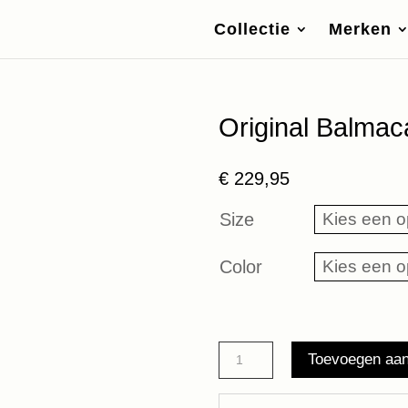
Collectie
Merken
Original Balma
€
229,95
Size
Color
Original
Toevoegen aa
Balmacaan
Maium