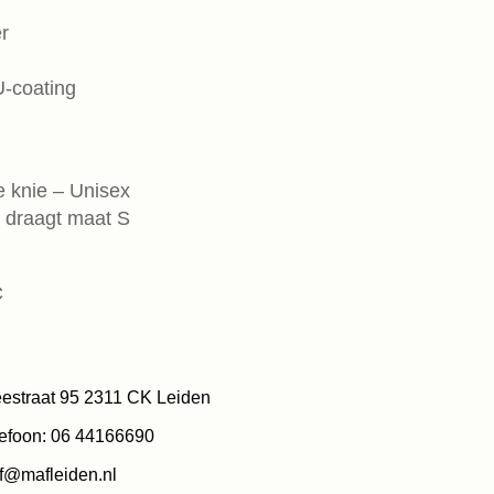
r
U-coating
 knie – Unisex
 draagt maat S
C
estraat 95 2311 CK Leiden
efoon: 06 44166690
f@mafleiden.nl