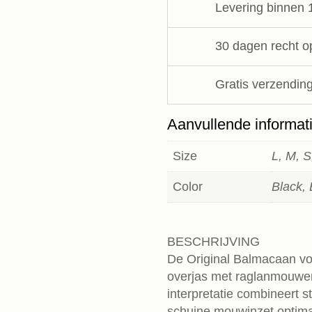
Levering binnen 
aantal
30 dagen recht o
Gratis verzending
Aanvullende informat
Size
L, M, 
Color
Black,
BESCHRIJVING
De Original Balmacaan vo
overjas met raglanmouwen
interpretatie combineert st
schuine mouwinzet optima