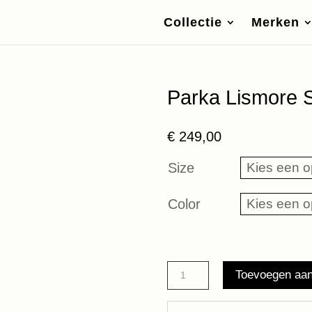
Collectie
Merken
Parka Lismore 
€
249,00
Size
Color
Parka
Toevoegen aa
Lismore
Short