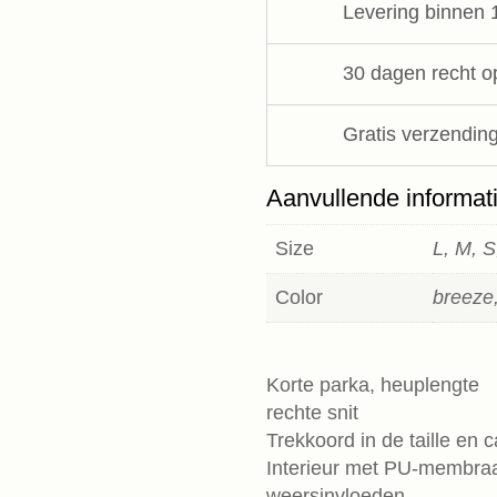
Levering binnen 
LangerChen
aantal
30 dagen recht o
Gratis verzending
Aanvullende informat
Size
L, M, S
Color
breeze,
Korte parka, heuplengte
rechte snit
Trekkoord in de taille en
Interieur met PU-membra
weersinvloeden