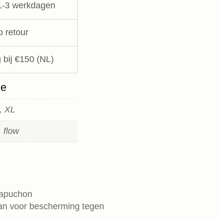
1-3 werkdagen
p retour
 bij €150 (NL)
ie
, XL
 flow
 capuchon
an voor bescherming tegen