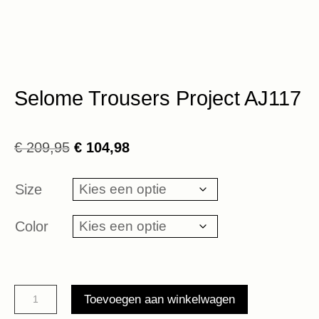
Selome Trousers Project AJ117
Oorspronkelijke
Huidige
€
209,95
€
104,98
prijs
prijs
was:
is:
Size
€ 209,95.
€ 104,98.
Color
Selome
Toevoegen aan winkelwagen
Trousers