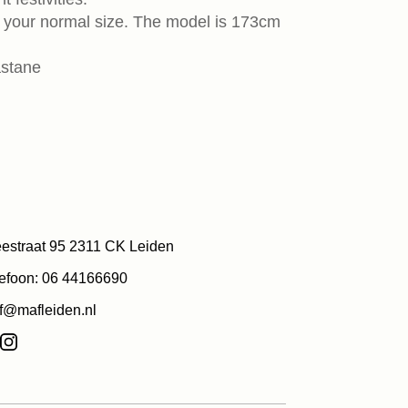
ake your normal size. The model is 173cm
astane
estraat 95 2311 CK Leiden
efoon: 06 44166690
f@mafleiden.nl