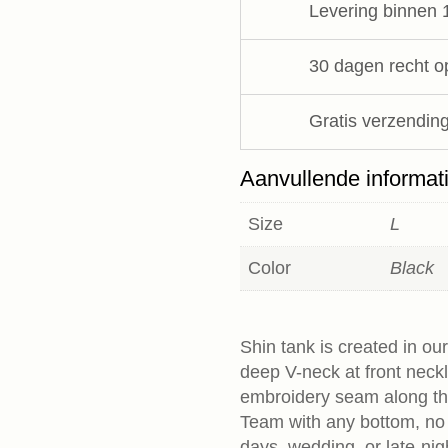
Levering binnen 
Gallery
aantal
30 dagen recht o
Gratis verzending
Aanvullende informat
Size
L
Color
Black
Shin tank is created in our
deep V-neck at front neckl
embroidery seam along th
Team with any bottom, no
days, wedding, or late-night