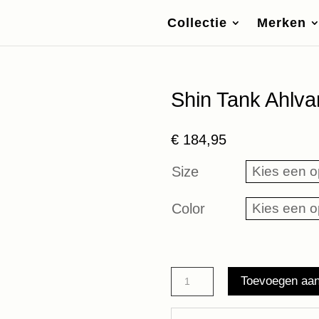
Collectie
Merken
Shin Tank Ahlva
€
184,95
Size
Color
Shin
Toevoegen aa
Tank
Ahlvar