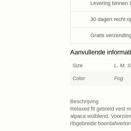
Levering binnen 
cardigan
10Days
aantal
30 dagen recht o
Gratis verzending
Aanvullende informat
Size
L, M, S
Color
Fog
Beschrijving
Relaxed fit gebreid vest 
alpaca wolblend. Voorzie
ribgebreide boordafwerki