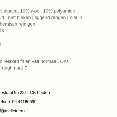
0% alpaca, 10% wool, 10% polyamide
 | niet bleken | liggend drogen | niet in
 chemisch reinigen
03
g
 relaxed fit en valt normaal. Ons
draagt maat S.
estraat 95 2311 CK Leiden
efoon: 06 44166690
f@mafleiden.nl