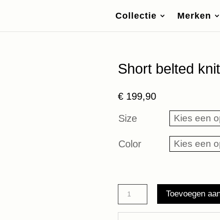
Collectie
Merken
Short belted kn
€
199,90
Size
Color
Short
Toevoegen aa
belted
knit