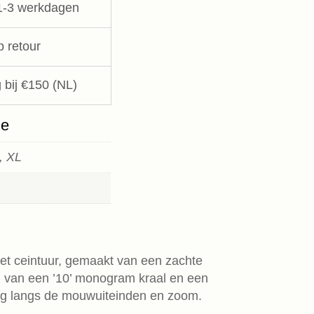
1-3 werkdagen
p retour
 bij €150 (NL)
ie
, XL
met ceintuur, gemaakt van een zachte
n van een ’10’ monogram kraal en een
ng langs de mouwuiteinden en zoom.