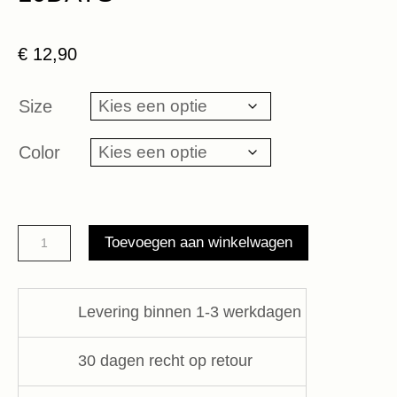
€
12,90
Size
Color
socks
Toevoegen aan winkelwagen
all-
over
smile
Levering binnen 1-3 werkdagen
love
10DAYS
30 dagen recht op retour
aantal