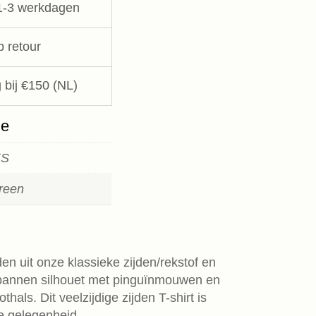
1-3 werkdagen
p retour
 bij €150 (NL)
ie
XS
green
en uit onze klassieke zijden/rekstof en
spannen silhouet met pinguïnmouwen en
hals. Dit veelzijdige zijden T-shirt is
e gelegenheid.