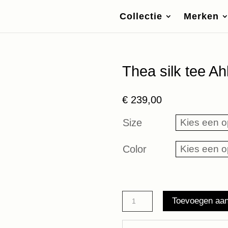
Collectie
Merken
Thea silk tee Ah
€
239,00
Size
Color
Thea
Toevoegen aa
silk
tee