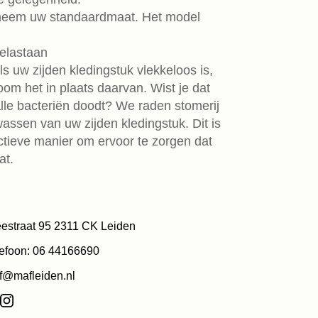
neem uw standaardmaat. Het model
 elastaan
Als uw zijden kledingstuk vlekkeloos is,
om het in plaats daarvan. Wist je dat
le bacteriën doodt? We raden stomerij
assen van uw zijden kledingstuk. Dit is
ectieve manier om ervoor te zorgen dat
at.
estraat 95 2311 CK Leiden
efoon: 06 44166690
f@mafleiden.nl