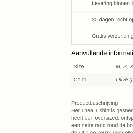
Levering binnen 
Ahlvar
Gallery
aantal
30 dagen recht o
Gratis verzending
Aanvullende informat
Size
M, S, 
Color
Olive 
Productbeschrijving
Het Thea T-shirt is gesned
heeft een oversized, ont
een nette rand rond de boot
de ultieme keuze voor elk