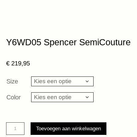
Y6WD05 Spencer SemiCouture
€
219,95
Size
Color
Y6WD05
Toevoegen aan winkelwagen
Spencer