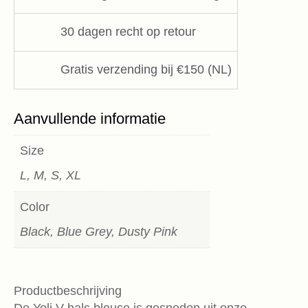
blouse
Ahlvar
30 dagen recht op retour
Gallery
aantal
Gratis verzending bij €150 (NL)
Aanvullende informatie
Size
L, M, S, XL
Color
Black, Blue Grey, Dusty Pink
Productbeschrijving
De Yoli V-hals blouse is gesneden uit onze