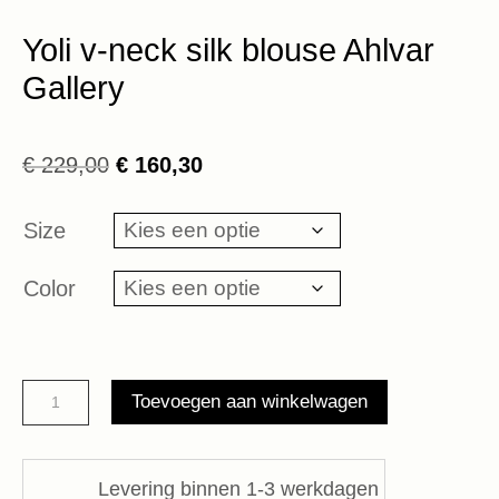
Yoli v-neck silk blouse Ahlvar
Gallery
Oorspronkelijke
Huidige
€
229,00
€
160,30
prijs
prijs
was:
is:
Size
€ 229,00.
€ 160,30.
Color
Yoli
Toevoegen aan winkelwagen
v-
neck
silk
Levering binnen 1-3 werkdagen