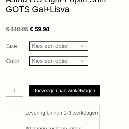
GOTS Gai+Lisva
Oorspronkelijke
Huidige
€
119,95
€
59,98
prijs
prijs
was:
is:
Size
€ 119,95.
€ 59,98.
Color
Astrid
Toevoegen aan winkelwagen
L/S
Light
Poplin
Levering binnen 1-3 werkdagen
Shirt
GOTS
30 dagen recht op retour