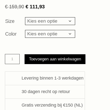
Oorspronkelijke
Huidige
€
159,90
€
111,93
prijs
prijs
was:
is:
Size
€ 159,90.
€ 111,93.
Color
banana
Toevoegen aan winkelwagen
pants
fleece
10DAYS
Levering binnen 1-3 werkdagen
aantal
30 dagen recht op retour
Gratis verzending bij €150 (NL)