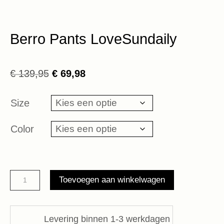
Berro Pants LoveSundaily
Oorspronkelijke
Huidige
€
139,95
€
69,98
prijs
prijs
was:
is:
Size
€ 139,95.
€ 69,98.
Color
Berro
Toevoegen aan winkelwagen
Pants
LoveSundaily
aantal
Levering binnen 1-3 werkdagen