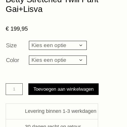
Gai+Lisva
€
199,95
Size
Color
Betty
Toevoegen aan winkelwagen
Stretched
Twill
Pant
Levering binnen 1-3 werkdagen
Gai+Lisva
aantal
30 dagen recht op retour