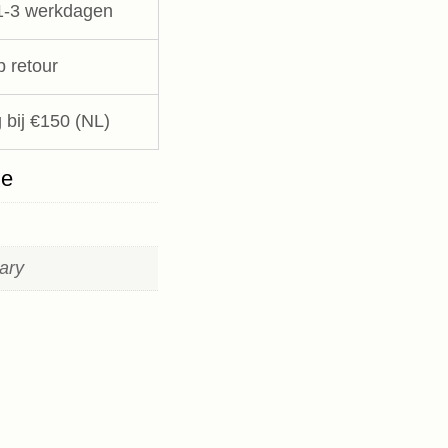
1-3 werkdagen
p retour
 bij €150 (NL)
ie
ary