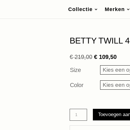
Collectie
Merken
BETTY TWILL 4
Oorspronkelij
Huid
€
219,00
€
109,50
prijs
prijs
Size
was:
is:
€ 219,00.
€ 109
Color
BETTY
Toevoegen aa
TWILL
45