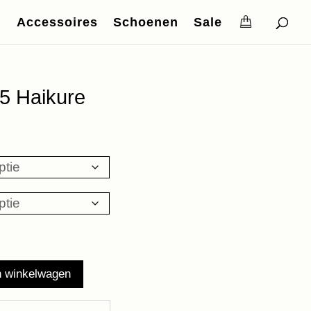
Accessoires
Schoenen
Sale
5 Haikure
ke
ige
,50.
n winkelwagen