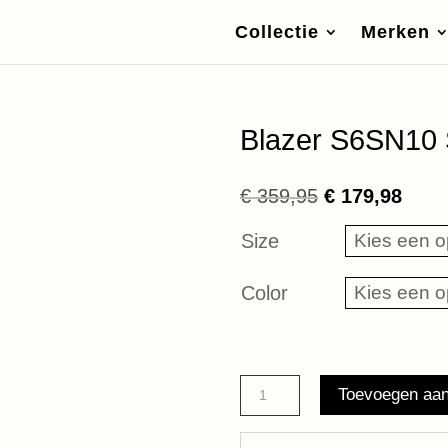
Collectie
Merken
Blazer S6SN10 
Oorspronkelij
Huid
€
359,95
€
179,98
prijs
prijs
Size
was:
is:
€ 359,95.
€ 179
Color
Blazer
Toevoegen aa
S6SN10
Semicouture