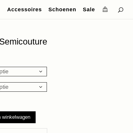
Accessoires
Schoenen
Sale
Semicouture
ke
ige
,98.
n winkelwagen