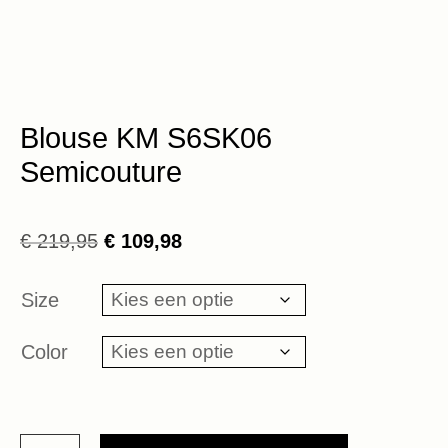
Blouse KM S6SK06
Semicouture
Oorspronkelijke
Huidige
€
219,95
€
109,98
prijs
prijs
was:
is:
Size
€ 219,95.
€ 109,98.
Color
Blouse