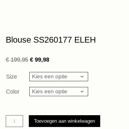
Blouse SS260177 ELEH
Oorspronkelijke
Huidige
€
199,95
€
99,98
prijs
prijs
was:
is:
Size
€ 199,95.
€ 99,98.
Color
Blouse
Toevoegen aan winkelwagen
SS260177