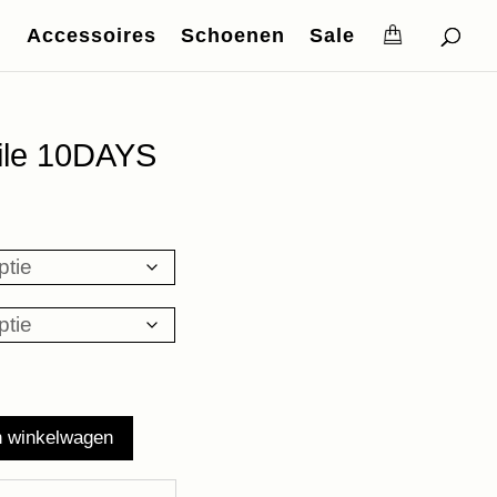
Accessoires
Schoenen
Sale
oile 10DAYS
ke
ige
,93.
n winkelwagen