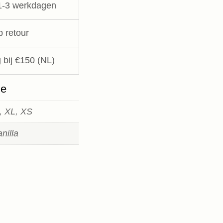
1-3 werkdagen
p retour
 bij €150 (NL)
ie
, XL, XS
anilla