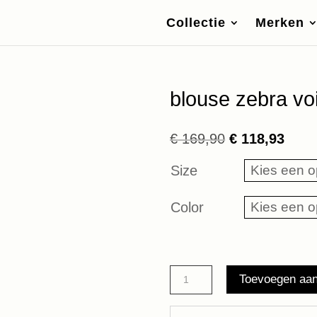
Collectie
Merken
blouse zebra v
Oorspronkelij
Huid
€
169,90
€
118,93
prijs
prijs
Size
was:
is:
€ 169,90.
€ 118
Color
blouse
Toevoegen aa
zebra
voile