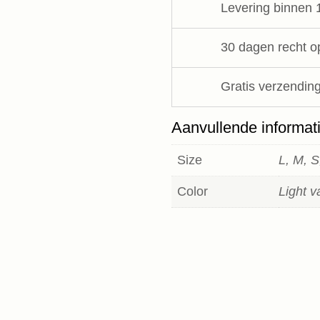
Levering binnen 
10DAYS
aantal
30 dagen recht o
Gratis verzending
Aanvullende informat
Size
L, M, S
Color
Light v