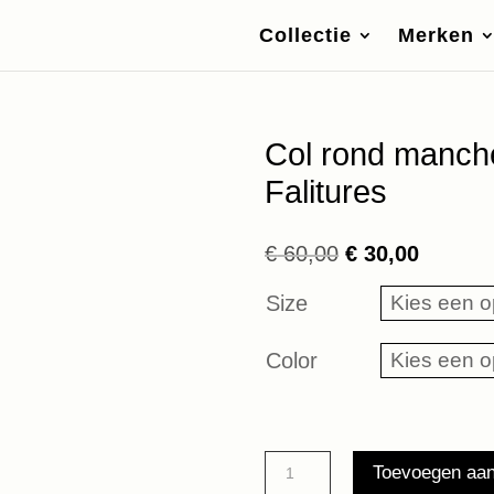
Collectie
Merken
Col rond manche
Falitures
Oorspronkelijk
Huidige
€
60,00
€
30,00
prijs
prijs
Size
was:
is:
€ 60,00.
€ 30,00
Color
Col
Toevoegen aa
rond