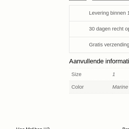
manches
Levering binnen 
courtes
Majestic
Falitures
30 dagen recht o
aantal
Gratis verzending
Aanvullende informat
Size
1
Color
Marine