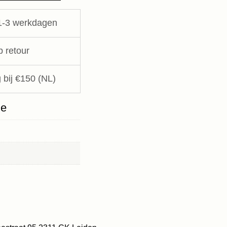
1-3 werkdagen
p retour
 bij €150 (NL)
ie