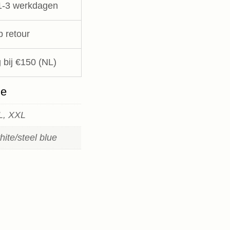
1-3 werkdagen
p retour
 bij €150 (NL)
ie
XL, XXL
ite/steel blue