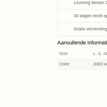
Levering binnen 
10Days
aantal
30 dagen recht o
Gratis verzending
Aanvullende informat
Size
L, S, 
Color
3083 wh