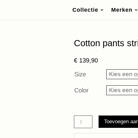
Collectie
Merken
Cotton pants st
€
139,90
Size
Color
Cotton
Toevoegen aa
pants
stripes