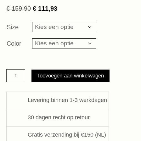
Oorspronkelijke
Huidige
€
159,90
€
111,93
prijs
prijs
was:
is:
Size
€ 159,90.
€ 111,93.
Color
cropped
Toevoegen aan winkelwagen
knot
blouse
10DAYS
Levering binnen 1-3 werkdagen
aantal
30 dagen recht op retour
Gratis verzending bij €150 (NL)