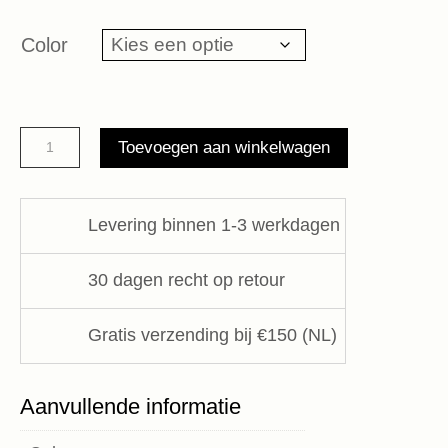
prijs
prijs
was:
is:
Color
€ 109,95.
€ 76,97.
Leli
Toevoegen aan winkelwagen
Jacket
Anne-
Mi
Levering binnen 1-3 werkdagen
aantal
30 dagen recht op retour
Gratis verzending bij €150 (NL)
Aanvullende informatie