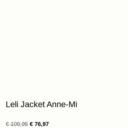
Leli Jacket Anne-Mi
Oorspronkelijke
Huidige
€
109,95
€
76,97