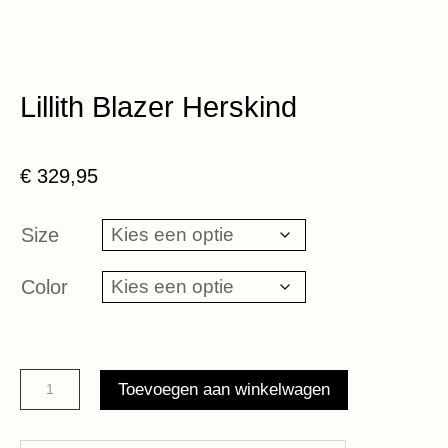
Lillith Blazer Herskind
€
329,95
Size
Color
Lillith
Toevoegen aan winkelwagen
Blazer
Herskind