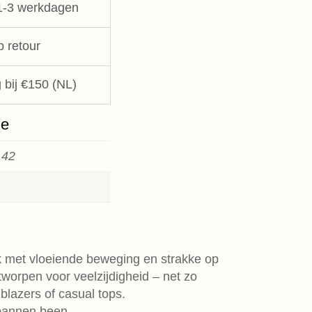
1-3 werkdagen
p retour
 bij €150 (NL)
ie
 42
k met vloeiende beweging en strakke op
worpen voor veelzijdigheid – net zo
blazers of casual tops.
tspannen been