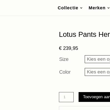
Collectie
Merken
Lotus Pants Her
€
239,95
Size
Color
Lotus
Toevoegen aa
Pants
Herskind