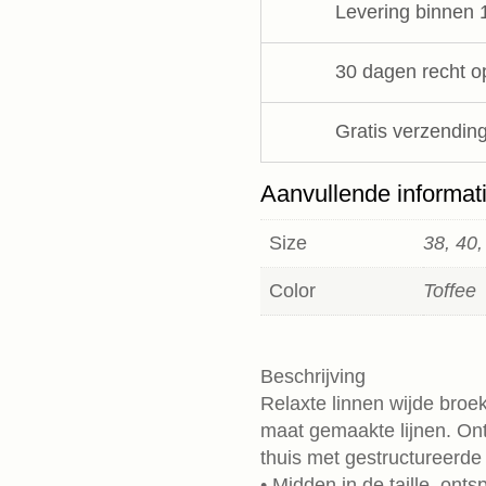
Levering binnen 
aantal
30 dagen recht o
Gratis verzending
Aanvullende informat
Size
38, 40,
Color
Toffee
Beschrijving
Relaxte linnen wijde broe
maat gemaakte lijnen. Ont
thuis met gestructureerde 
• Midden in de taille, on