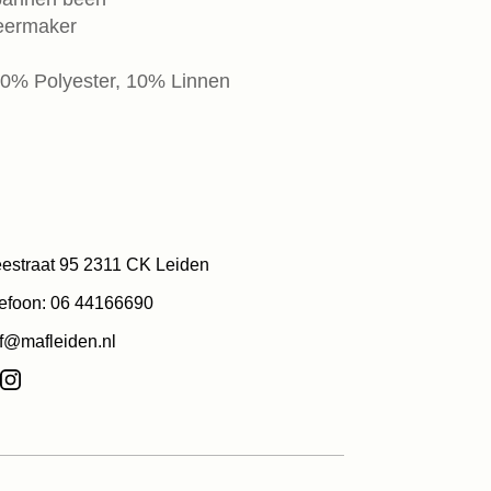
leermaker
30% Polyester, 10% Linnen
estraat 95 2311 CK Leiden
efoon: 06 44166690
f@mafleiden.nl