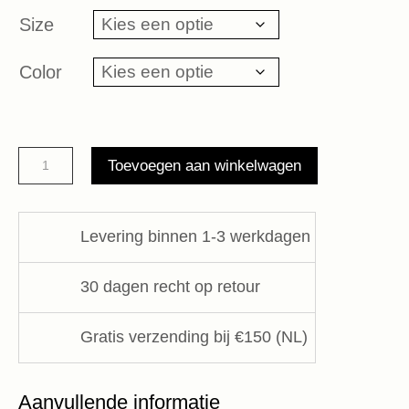
Size
Color
Madie
Toevoegen aan winkelwagen
Kahki
Jeans
Le
Levering binnen 1-3 werkdagen
temps
des
30 dagen recht op retour
Cerises
aantal
Gratis verzending bij €150 (NL)
Aanvullende informatie