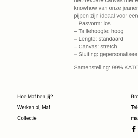
niet-rekbare canvas met e
knowhow van onze jeaners
pijpen zijn ideaal voor een 
– Pasvorm: los
– Taillehoogte: hoog
– Lengte: standaard
– Canvas: stretch
– Sluiting: gepersonaliseer
Samenstelling: 99% KA
Hoe Maf ben jij?
Bre
Werken bij Maf
Tel
Collectie
ma