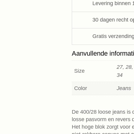
Levering binnen 
Temp
Des
Cerises
30 dagen recht o
aantal
Gratis verzending
Aanvullende informat
27, 28,
Size
34
Color
Jeans
De 400/28 loose jeans is d
losse pasvorm en revers di
Het hoge blok zorgt voor e