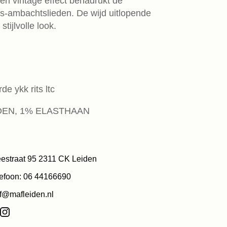
en vintage effect benadrukt de
-ambachtslieden. De wijd uitlopende
stijlvolle look.
de ykk rits ltc
TOEN, 1% ELASTHAAN
estraat 95 2311 CK Leiden
efoon: 06 44166690
f@mafleiden.nl