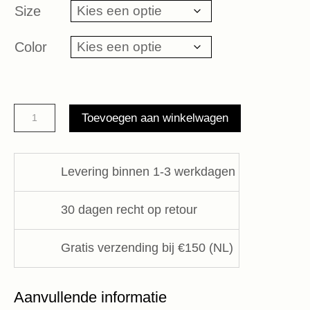
Size
Color
Palmira
Toevoegen aan winkelwagen
blouse
JC
Sophie
Levering binnen 1-3 werkdagen
aantal
30 dagen recht op retour
Gratis verzending bij €150 (NL)
Aanvullende informatie