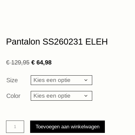
Pantalon SS260231 ELEH
Oorspronkelijke
Huidige
€
129,95
€
64,98
prijs
prijs
was:
is:
Size
€ 129,95.
€ 64,98.
Color
Pantalon
Toevoegen aan winkelwagen
SS260231