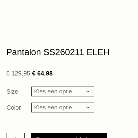
Pantalon SS260211 ELEH
Oorspronkelijke
Huidige
€
129,95
€
64,98
prijs
prijs
was:
is:
Size
€ 129,95.
€ 64,98.
Color
Pantalon