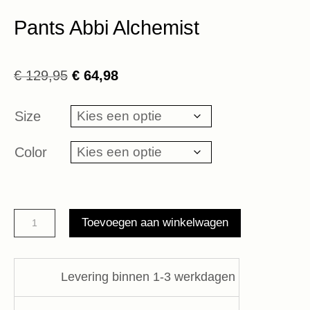
Pants Abbi Alchemist
Oorspronkelijke
Huidige
€
129,95
€
64,98
prijs
prijs
was:
is:
Size
€ 129,95.
€ 64,98.
Color
Pants
Toevoegen aan winkelwagen
Abbi
Alchemist
aantal
Levering binnen 1-3 werkdagen