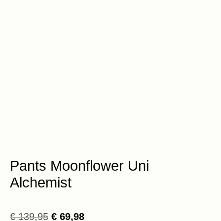
Pants Moonflower Uni
Alchemist
Oorspronkelijke
Huidige
€
139,95
€
69,98