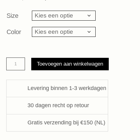
prijs
prijs
was:
is:
Size
€ 139,95.
€ 69,98.
Color
Pants
Toevoegen aan winkelwagen
Moonflower
Uni
Alchemist
Levering binnen 1-3 werkdagen
aantal
30 dagen recht op retour
Gratis verzending bij €150 (NL)