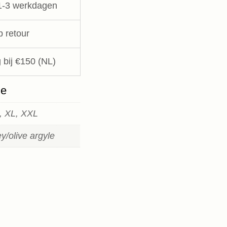
1-3 werkdagen
p retour
 bij €150 (NL)
ie
S, XL, XXL
y/olive argyle