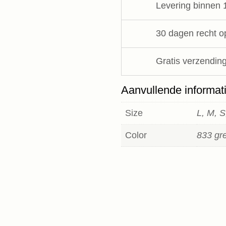
Levering binnen 
JC
Sophie
aantal
30 dagen recht o
Gratis verzending
Aanvullende informat
Size
L, M, 
Color
833 gre