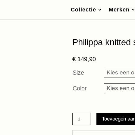
Collectie
Merken
Philippa knitte
€
149,90
Size
Color
Philippa
Toevoegen aa
knitted
sweater