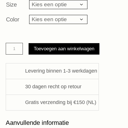
Size
Color
Philis
Toevoegen aan winkelwagen
sweater
JC
Sophie
Levering binnen 1-3 werkdagen
aantal
30 dagen recht op retour
Gratis verzending bij €150 (NL)
Aanvullende informatie