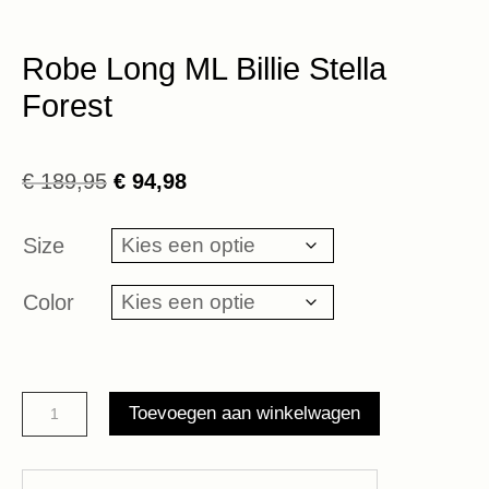
Robe Long ML Billie Stella
Forest
Oorspronkelijke
Huidige
€
189,95
€
94,98
prijs
prijs
was:
is:
Size
€ 189,95.
€ 94,98.
Color
Robe
Toevoegen aan winkelwagen
Long
ML
Billie