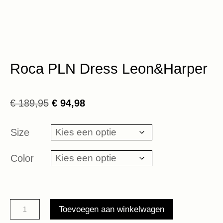
Roca PLN Dress Leon&Harper
Oorspronkelijke
Huidige
€
189,95
€
94,98
prijs
prijs
was:
is:
Size
€ 189,95.
€ 94,98.
Color
Roca
Toevoegen aan winkelwagen
PLN