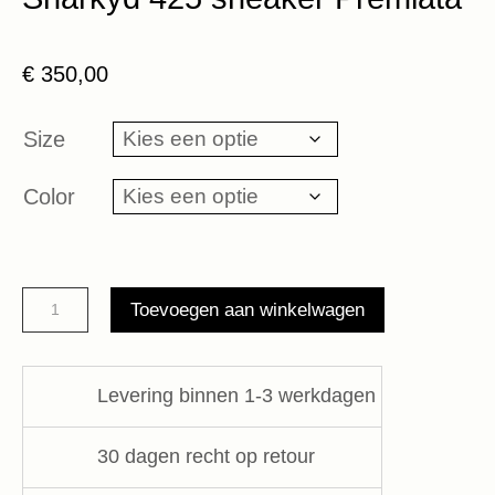
€
350,00
Size
Color
Sharkyd
Toevoegen aan winkelwagen
425
sneaker
Premiata
Levering binnen 1-3 werkdagen
aantal
30 dagen recht op retour