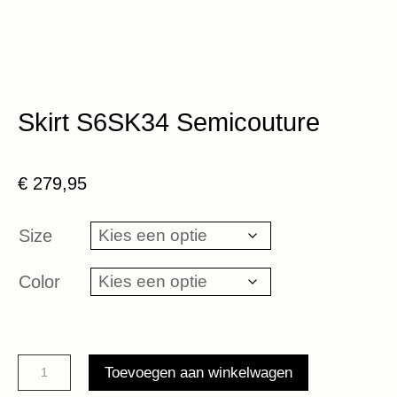
Skirt S6SK34 Semicouture
€
279,95
Size
Color
Skirt
Toevoegen aan winkelwagen
S6SK34