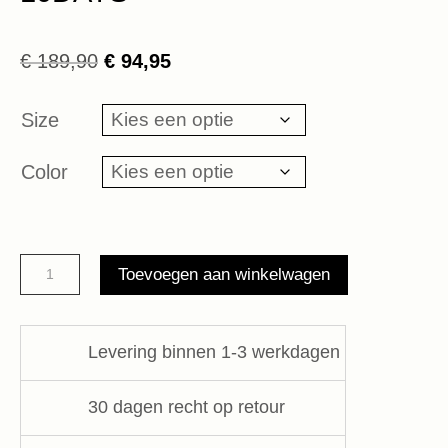
Oorspronkelijke
Huidige
€
189,90
€
94,95
prijs
prijs
was:
is:
Size
€ 189,90.
€ 94,95.
Color
soft
Toevoegen aan winkelwagen
scuba
pants
leopard
Levering binnen 1-3 werkdagen
10DAYS
aantal
30 dagen recht op retour