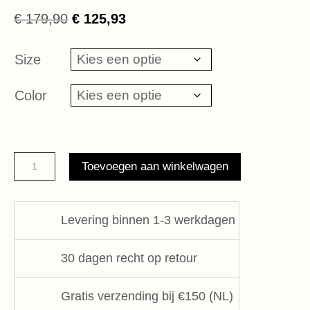
Oorspronkelijke
Huidige
€
179,90
€
125,93
prijs
prijs
was:
is:
Size
€ 179,90.
€ 125,93.
Color
soft
Toevoegen aan winkelwagen
twill
pants
10DAYS
Levering binnen 1-3 werkdagen
aantal
30 dagen recht op retour
Gratis verzending bij €150 (NL)