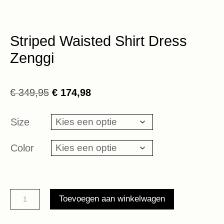
Striped Waisted Shirt Dress
Zenggi
Oorspronkelijke
Huidige
€
349,95
€
174,98
prijs
prijs
was:
is:
Size
€ 349,95.
€ 174,98.
Color
Striped
Toevoegen aan winkelwagen
Waisted
Shirt