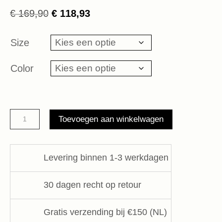
Oorspronkelijke
Huidige
€
169,90
€
118,93
prijs
prijs
was:
is:
Size
€ 169,90.
€ 118,93.
Color
sweater
Toevoegen aan winkelwagen
10DAYS
aantal
Levering binnen 1-3 werkdagen
30 dagen recht op retour
Gratis verzending bij €150 (NL)